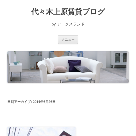
コ
ン
代々木上原賃貸ブログ
テ
ン
ツ
へ
by アークスランド
ス
キ
ッ
プ
メニュー
日別アーカイブ:
2014年6月26日