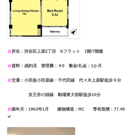
☆
所在：渋谷区上原2丁目 Kフラット 1階/7階建
☆
賃料：成約済 管理費：￥0 敷金/礼金：1か月
☆
交通：小田急小田原線・千代田線 代々木上原駅徒歩９分
京王井の頭線 駒場東大前駅徒歩10分
☆
築年月：1963年1月 建物構造：RC 専有面積：77.49
㎡