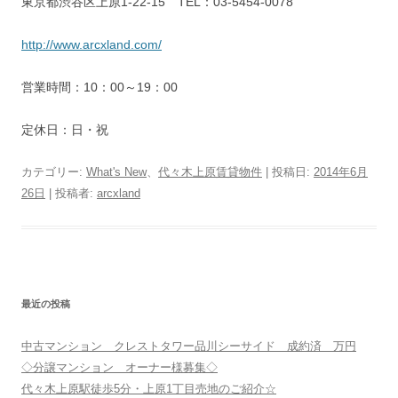
東京都渋谷区上原1-22-15 TEL：03-5454-0078
http://www.arcxland.com/
営業時間：10：00～19：00
定休日：日・祝
カテゴリー:
What's New
、
代々木上原賃貸物件
| 投稿日:
2014年6月
26日
|
投稿者:
arcxland
最近の投稿
中古マンション クレストタワー品川シーサイド 成約済 万円
◇分譲マンション オーナー様募集◇
代々木上原駅徒歩5分・上原1丁目売地のご紹介☆