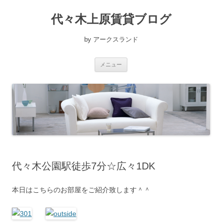
コ
ン
代々木上原賃貸ブログ
テ
ン
ツ
へ
by アークスランド
ス
キ
ッ
プ
メニュー
代々木公園駅徒歩7分☆広々1DK
本日はこちらのお部屋をご紹介致します＾＾