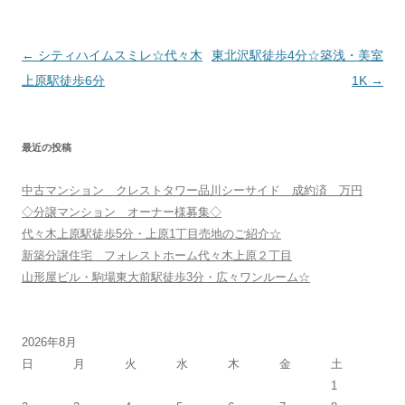
投
←
シティハイムスミレ☆代々木
東北沢駅徒歩4分☆築浅・美室
稿
上原駅徒歩6分
1K
→
ナ
ビ
最近の投稿
ゲ
ー
中古マンション クレストタワー品川シーサイド 成約済 万円
シ
◇分譲マンション オーナー様募集◇
ョ
代々木上原駅徒歩5分・上原1丁目売地のご紹介☆
新築分譲住宅 フォレストホーム代々木上原２丁目
ン
山形屋ビル・駒場東大前駅徒歩3分・広々ワンルーム☆
2026年8月
日
月
火
水
木
金
土
1