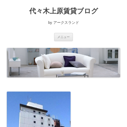
コ
ン
代々木上原賃貸ブログ
テ
ン
ツ
へ
by アークスランド
ス
キ
ッ
プ
メニュー