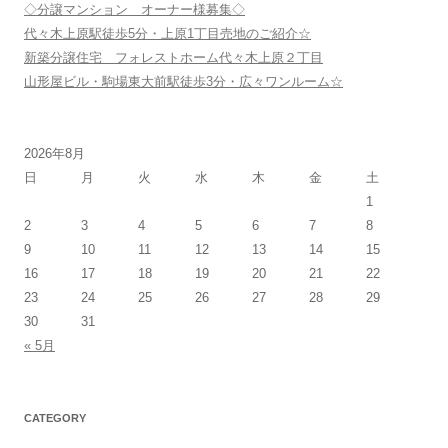
シ
◇分譲マンション オーナー様募集◇
ョ
代々木上原駅徒歩5分・上原1丁目売地のご紹介☆
新築分譲住宅 フォレストホーム代々木上原２丁目
ン
山形屋ビル・駒場東大前駅徒歩3分・広々ワンルーム☆
2026年8月
日
月
火
水
木
金
土
1
2
3
4
5
6
7
8
9
10
11
12
13
14
15
16
17
18
19
20
21
22
23
24
25
26
27
28
29
30
31
« 5月
CATEGORY