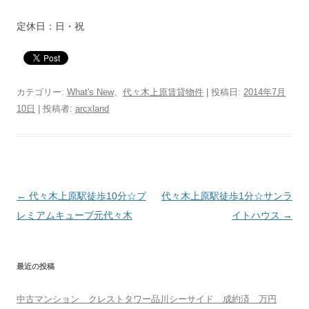
定休日：日・祝
カテゴリー:
What's New
、
代々木上原賃貸物件
| 投稿日:
2014年7月
10日
|
投稿者:
arcxland
投
←
代々木上原駅徒歩10分☆プ
代々木上原駅徒歩1分☆サンラ
稿
レミアムキューブ元代々木
イトハウス
→
ナ
ビ
最近の投稿
ゲ
ー
中古マンション クレストタワー品川シーサイド 成約済 万円