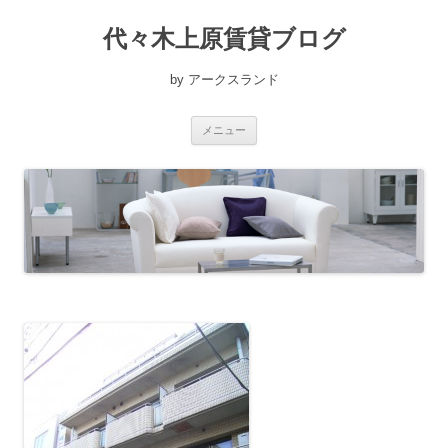
コ
ン
代々木上原賃貸ブログ
テ
ン
ツ
へ
by アークスランド
ス
キ
ッ
プ
メニュー