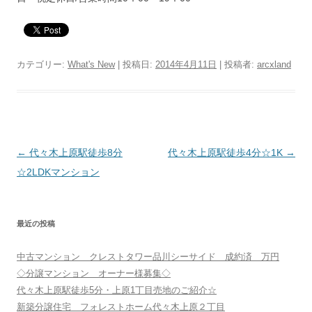
カテゴリー:
What's New
| 投稿日:
2014年4月11日
|
投稿者:
arcxland
投
←
代々木上原駅徒歩8分
代々木上原駅徒歩4分☆1K
→
稿
☆2LDKマンション
ナ
ビ
最近の投稿
ゲ
ー
中古マンション クレストタワー品川シーサイド 成約済 万円
シ
◇分譲マンション オーナー様募集◇
ョ
代々木上原駅徒歩5分・上原1丁目売地のご紹介☆
新築分譲住宅 フォレストホーム代々木上原２丁目
ン