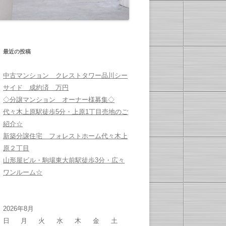
最近の投稿
中古マンション クレストタワー品川シー
サイド 成約済 万円
◇分譲マンション オーナー様募集◇
代々木上原駅徒歩5分・上原1丁目売地のご
紹介☆
新築分譲住宅 フォレストホーム代々木上
原２丁目
山形屋ビル・駒場東大前駅徒歩3分・広々
ワンルーム☆
2026年8月
日
月
火
水
木
金
土