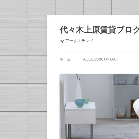
コ
ン
テ
代々木上原賃貸ブロ
ン
ツ
へ
by アークスランド
ス
キ
ッ
プ
ホーム
ACCESS&CONTACT