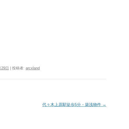
月29日
|
投稿者:
arcxland
代々木上原駅徒歩5分・築浅物件
→